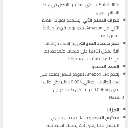
مثاليًا للشركات التي تستثمر بالفعل في هذا
النظام البيئي.
قدرات التعلم الآلي
: يستخدم تقنيات التعلم
الآلي من Amazon، مما يوفر فهماً وإنتاجاً
جيدين للغة.
دعم متعدد القنوات
: يتيح إنشاء دردشات
آلية يمكن نشرها على منصات متعددة، بما
في ذلك التطبيقات المحمولة.
السعر المقدر:
يقدم Amazon Lex نموذج تسعير يعتمد على
عدد الطلبات، بحوالي 0.004 دولار لكل طلب
نصي و0.0065 دولار لكل طلب صوتي.
Rasa
المزايا:
مفتوح المصدر
: Rasa هو حل مفتوح
المصدر، مما يعني أنك يمكنك استضافته