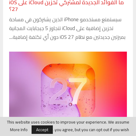
ما الفوائد الجديدة لمشتركي تخزين iCloud على iOS
27؟
سيستمتع مستخدمو iPhone الذين يشتركون في مساحة
تخزين إضافية على iCloud تتجاوز 5 جيجابايت المجانية
بميزتين جديدتين مع نظام iOS 27 دون أي تكلفة إضافية....
This website uses cookies to improve your experience. We assume
More Info
Accept
you agree, but you can opt out if you wish.