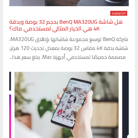
التكنولوجيا
هل شاشة BenQ MA320UG بحجم 32 بوصة وبدقة
4K هي الخيار المثالي لمستخدمي ماك؟
شركة BenQ توسع مجموعة شاشاتها بإطلاق MA320UG،
شاشة بدقة 4K مقاس 32 بوصة بمعدل تحديث 120 هرتز،
مصممة خصيصًا لمستخدمي أجهزة Mac. يبلغ سعر هذا...