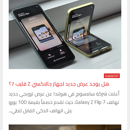
التكنولوجيا
هل يوجد عرض جديد لجهاز جالاكسي Z فليب 7؟
أعلنت شركة سامسونج في هولندا عن عرض ترويجي جديد
لهاتف Galaxy Z Flip 7، حيث تقدم خصماً بقيمة 100 يورو
على الهاتف الذكي القابل للطي...