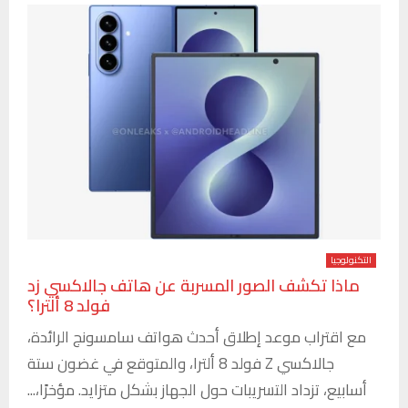
التكنولوجيا
ماذا تكشف الصور المسربة عن هاتف جالاكسي زد
فولد 8 ألترا؟
مع اقتراب موعد إطلاق أحدث هواتف سامسونج الرائدة،
جالاكسي Z فولد 8 ألترا، والمتوقع في غضون ستة
أسابيع، تزداد التسريبات حول الجهاز بشكل متزايد. مؤخرًا،...