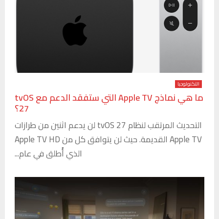
التكنولوجيا
ما هي نماذج Apple TV التي ستفقد الدعم مع tvOS
27؟
التحديث المرتقب لنظام tvOS 27 لن يدعم اثنين من طرازات
Apple TV القديمة. حيث لن يتوافق كل من Apple TV HD
الذي أُطلق في عام...