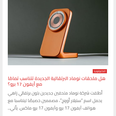
التكنولوجيا
هل ملحقات نوماد البرتقالية الجديدة تتناسب تمامًا
مع آيفون 17 برو؟
أطلقت شركة نوماد ملحقين جديدين بلون برتقالي زاهي
يحمل اسم “ستيلار أورنج”، مصممين خصيصًا ليتناسبا مع
هواتف آيفون 17 برو وآيفون 17 برو ماكس. يأتي...