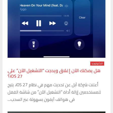
التكنولوجيا
هل يمكنك الآن إغلاق ويدجت “التشغيل الآن” على
iOS 27؟
أعلنت شركة آبل عن تحديث مهم في نظام iOS 27، يتيح
للمستخدمين إزالة أداة “التشغيل الآن” من شاشة القفل
في هواتف آيفون بسهولة عبر السحب....