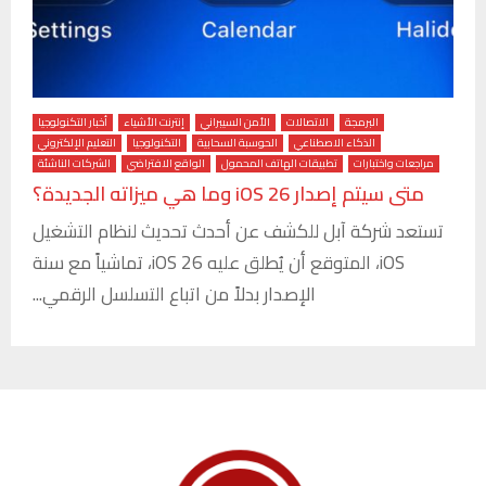
البرمجة
الاتصالات
الأمن السيبراني
إنترنت الأشياء
أخبار التكنولوجيا
الذكاء الاصطناعي
الحوسبة السحابية
التكنولوجيا
التعليم الإلكتروني
مراجعات واختبارات
تطبيقات الهاتف المحمول
الواقع الافتراضي
الشركات الناشئة
متى سيتم إصدار iOS 26 وما هي ميزاته الجديدة؟
تستعد شركة آبل للكشف عن أحدث تحديث لنظام التشغيل
iOS، المتوقع أن يُطلق عليه iOS 26، تماشياً مع سنة
الإصدار بدلاً من اتباع التسلسل الرقمي...