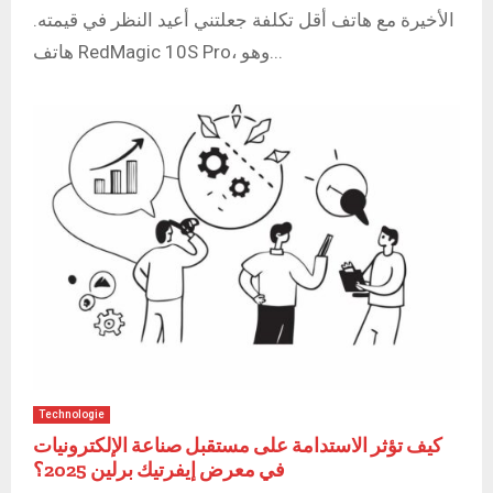
الأخيرة مع هاتف أقل تكلفة جعلتني أعيد النظر في قيمته.
هاتف RedMagic 10S Pro، وهو...
Technologie
كيف تؤثر الاستدامة على مستقبل صناعة الإلكترونيات
في معرض إيفرتيك برلين 2025؟