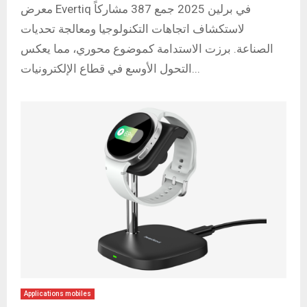
معرض Evertiq في برلين 2025 جمع 387 مشاركاً
لاستكشاف اتجاهات التكنولوجيا ومعالجة تحديات
الصناعة. برزت الاستدامة كموضوع محوري، مما يعكس
التحول الأوسع في قطاع الإلكترونيات...
Applications mobiles