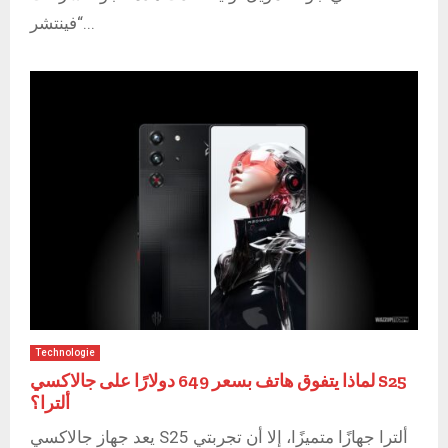
“فينتشر...
Technologie
لماذا يتفوق هاتف بسعر 649 دولارًا على جالاكسي S25
ألترا؟
يعد جهاز جالاكسي S25 ألترا جهازًا متميزًا، إلا أن تجربتي