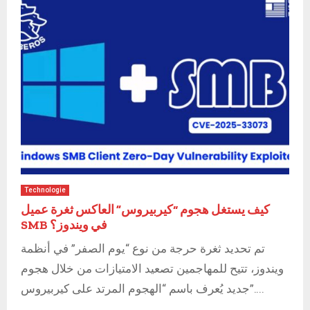
Technologie
كيف يستغل هجوم “كيربيروس” العاكس ثغرة عميل
SMB في ويندوز؟
تم تحديد ثغرة حرجة من نوع “يوم الصفر” في أنظمة
ويندوز، تتيح للمهاجمين تصعيد الامتيازات من خلال هجوم
جديد يُعرف باسم “الهجوم المرتد على كيربيروس”....