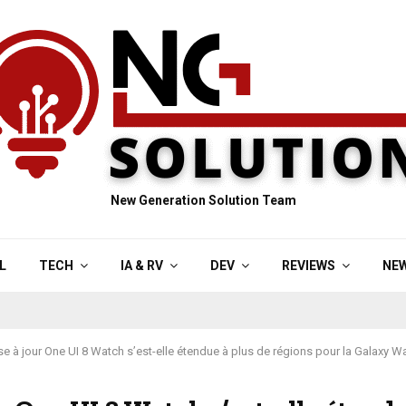
New Generation Solution Team
L
TECH
IA & RV
DEV
REVIEWS
NE
se à jour One UI 8 Watch s’est-elle étendue à plus de régions pour la Galaxy W