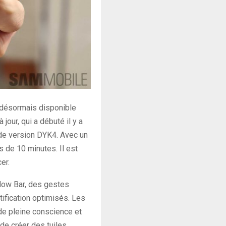
, désormais disponible
jour, qui a débuté il y a
o de version DYK4. Avec un
us de 10 minutes. Il est
er.
 Now Bar, des gestes
ification optimisés. Les
 de pleine conscience et
de créer des tuiles