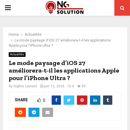
PRIMARY
MENU
Home
Actualités
Le mode paysage d’iOS 27 améliorera-t-il les applications
Apple pour l’iPhone Ultra ?
Actualités
Le mode paysage d’iOS 27
améliorera-t-il les applications Apple
pour l’iPhone Ultra ?
by
Sophie Laurent
juin 12, 2026
0
50
SHARE
0