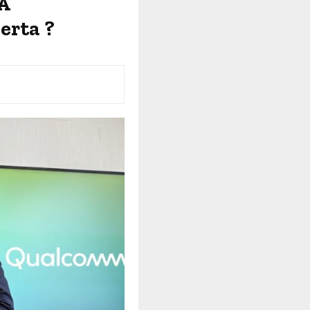
IA
erta ?