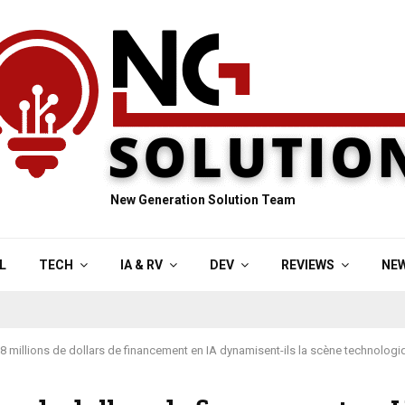
New Generation Solution Team
L
TECH
IA & RV
DEV
REVIEWS
NE
,8 millions de dollars de financement en IA dynamisent-ils la scène technologiq