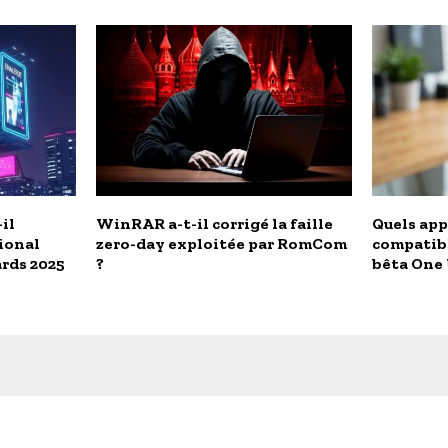
il
WinRAR a-t-il corrigé la faille
Quels app
ional
zero-day exploitée par RomCom
compatib
rds 2025
?
bêta One 