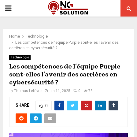
PRIMARY
MENU
Home
Technologie
Les compétences de l’équipe Purple sont-elles l’avenir des
carrières en cybersécurité ?
Technologie
Les compétences de l’équipe Purple
sont-elles l’avenir des carrières en
cybersécurité ?
by
Thomas Lefèvre
juin 11, 2025
0
73
SHARE
0