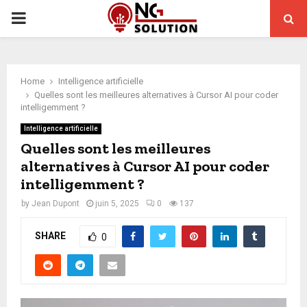
PRIMARY
MENU
Home
Intelligence artificielle
Quelles sont les meilleures alternatives à Cursor AI pour coder
intelligemment ?
Intelligence artificielle
Quelles sont les meilleures
alternatives à Cursor AI pour coder
intelligemment ?
by
Jean Dupont
juin 5, 2025
0
137
SHARE
0