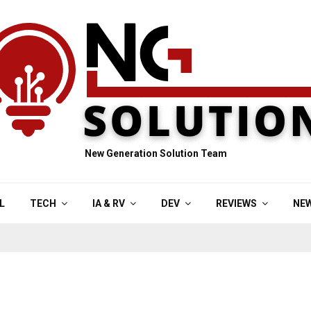
New Generation Solution Team
L
TECH
IA & RV
DEV
REVIEWS
NE