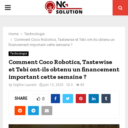
PRIMARY
MENU
Home
Technologie
Comment Coco Robotics, Tastewise et Tebi ont-ils obtenu un
financement important cette semaine ?
Technologie
Comment Coco Robotics, Tastewise
et Tebi ont-ils obtenu un financement
important cette semaine ?
by
Sophie Laurent
juin 13, 2025
0
85
SHARE
0