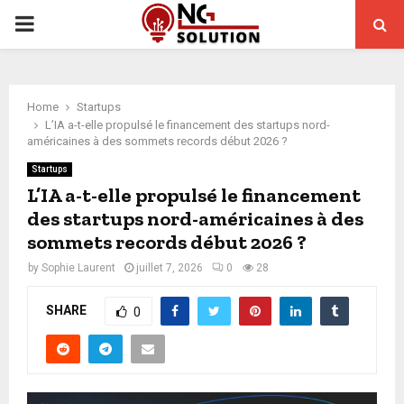
PRIMARY
MENU
Home
Startups
L’IA a-t-elle propulsé le financement des startups nord-
américaines à des sommets records début 2026 ?
Startups
L’IA a-t-elle propulsé le financement
des startups nord-américaines à des
sommets records début 2026 ?
by
Sophie Laurent
juillet 7, 2026
0
28
SHARE
0