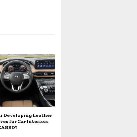
ai Developing Leather
ves for Car Interiors
CAGED?