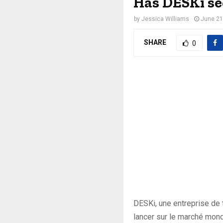
Has DESKi se
by
Jessica Williams
June 21
SHARE
0
DESKi, une entreprise de 
lancer sur le marché mondi