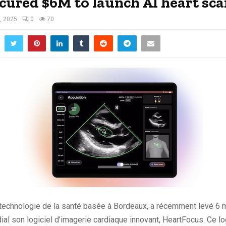
cured $6M to launch AI heart sca
, 2025
0
70
technologie de la santé basée à Bordeaux, a récemment levé 6 mi
al son logiciel d’imagerie cardiaque innovant, HeartFocus. Ce log