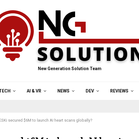
New Generation Solution Team
TECH
AI & VR
NEWS
DEV
REVIEWS
SKi secured $6M to launch AI heart scans globally?