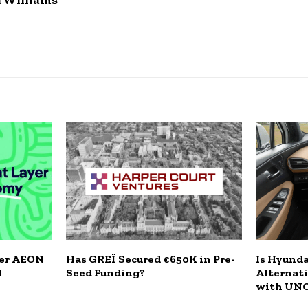
a Williams
yer AEON
Has GREÏ Secured €650K in Pre-
Is Hyund
d
Seed Funding?
Alternati
with UN